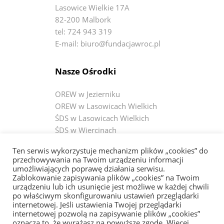
Lasowice Wielkie 17A
82-200 Malbork
tel: 724 943 319
E-mail: biuro@fundacjawroc.pl
Nasze Ośrodki
OREW w Jezierniku
OREW w Lasowicach Wielkich
ŚDS w Lasowicach Wielkich
ŚDS w Wiercinach
ŚDS w Janówce
Ten serwis wykorzystuje mechanizm plików „cookies” do
ŚDS w Czerninie
przechowywania na Twoim urządzeniu informacji
umożliwiających poprawę działania serwisu.
Zablokowanie zapisywania plików „cookies” na Twoim
Bądź na bieżąco
urządzeniu lub ich usunięcie jest możliwe w każdej chwili
po właściwym skonfigurowaniu ustawień przeglądarki
internetowej. Jeśli ustawienia Twojej przeglądarki
Fundacja WRÓĆ
internetowej pozwolą na zapisywanie plików „cookies”
OREW w Jezierniku
oznacza to, że wyrażasz na powyższe zgodę. Więcej