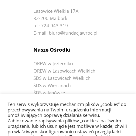
Lasowice Wielkie 17A
82-200 Malbork
tel: 724 943 319
E-mail: biuro@fundacjawroc.pl
Nasze Ośrodki
OREW w Jezierniku
OREW w Lasowicach Wielkich
ŚDS w Lasowicach Wielkich
ŚDS w Wiercinach
ŚDS w Janówce
ŚDS w Czerninie
Ten serwis wykorzystuje mechanizm plików „cookies” do
przechowywania na Twoim urządzeniu informacji
umożliwiających poprawę działania serwisu.
Bądź na bieżąco
Zablokowanie zapisywania plików „cookies” na Twoim
urządzeniu lub ich usunięcie jest możliwe w każdej chwili
Fundacja WRÓĆ
po właściwym skonfigurowaniu ustawień przeglądarki