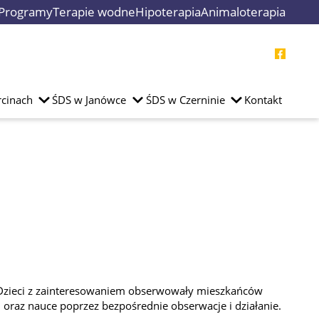
Programy
Terapie wodne
Hipoterapia
Animaloterapia
cinach
ŚDS w Janówce
ŚDS w Czerninie
Kontakt
w. Dzieci z zainteresowaniem obserwowały mieszkańców
 oraz nauce poprzez bezpośrednie obserwacje i działanie.