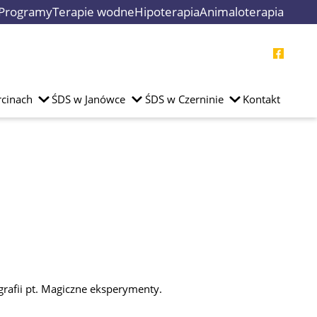
Programy
Terapie wodne
Hipoterapia
Animaloterapia
cinach
ŚDS w Janówce
ŚDS w Czerninie
Kontakt
rafii pt. Magiczne eksperymenty.