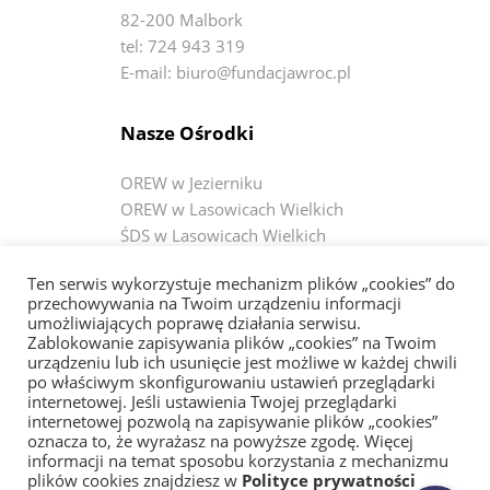
82-200 Malbork
tel: 724 943 319
E-mail: biuro@fundacjawroc.pl
Nasze Ośrodki
OREW w Jezierniku
OREW w Lasowicach Wielkich
ŚDS w Lasowicach Wielkich
ŚDS w Wiercinach
Ten serwis wykorzystuje mechanizm plików „cookies” do
ŚDS w Janówce
przechowywania na Twoim urządzeniu informacji
ŚDS w Czerninie
umożliwiających poprawę działania serwisu.
Zablokowanie zapisywania plików „cookies” na Twoim
urządzeniu lub ich usunięcie jest możliwe w każdej chwili
Bądź na bieżąco
po właściwym skonfigurowaniu ustawień przeglądarki
internetowej. Jeśli ustawienia Twojej przeglądarki
internetowej pozwolą na zapisywanie plików „cookies”
Fundacja WRÓĆ
oznacza to, że wyrażasz na powyższe zgodę. Więcej
OREW w Jezierniku
informacji na temat sposobu korzystania z mechanizmu
OREW w Lasowicach Wielkich
plików cookies znajdziesz w
Polityce prywatności