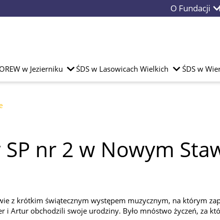
O Fundacji
OREW w Jezierniku
ŚDS w Lasowicach Wielkich
ŚDS w Wier
e
 SP nr 2 w Nowym Sta
ie z krótkim świątecznym występem muzycznym, na którym zaprez
i Artur obchodzili swoje urodziny. Było mnóstwo życzeń, za któr