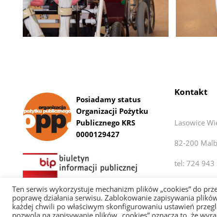
Kontakt
Posiadamy status
Organizacji Pożytku
Publicznego KRS
Lasowice Wi
0000129427
82-200 Malb
tel: 724 943
E-mail: biur
Ten serwis wykorzystuje mechanizm plików „cookies” do pr
poprawę działania serwisu. Zablokowanie zapisywania plików
każdej chwili po właściwym skonfigurowaniu ustawień przegląd
pozwolą na zapisywanie plików „cookies” oznacza to, że wyr