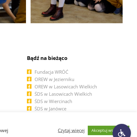
Bądź na bieżąco
Fundacja WRÓĆ
OREW w Jezierniku
OREW w Lasowicach Wielkich
ŚDS w Lasowicach Wielkich
ŚDS w Wiercinach
ŚDS w Janówce
ŚDS w Czerninie
owej
Czytaj więcej
Akceptuj wszystkie