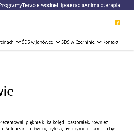
Programy
Terapie wodne
Hipoterapia
Animaloterapia
cinach
ŚDS w Janówce
ŚDS w Czerninie
Kontakt
wie
entowali pięknie kilka kolęd i pastorałek, również
e Solenizanci odwdzięczyli się pysznymi tortami. To był