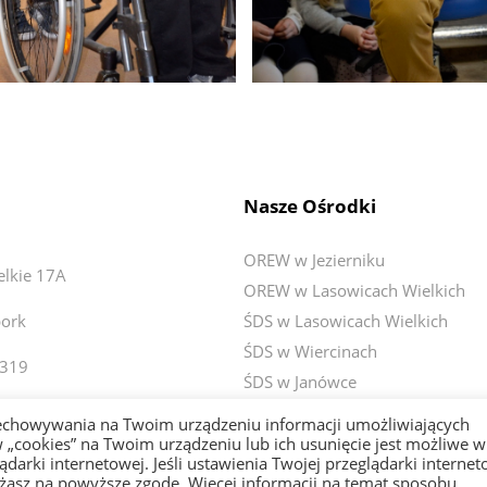
Nasze Ośrodki
OREW w Jezierniku
elkie 17A
OREW w Lasowicach Wielkich
ork
ŚDS w Lasowicach Wielkich
ŚDS w Wiercinach
 319
ŚDS w Janówce
o@fundacjawroc.pl
ŚDS w Czerninie
zechowywania na Twoim urządzeniu informacji umożliwiających
 „cookies” na Twoim urządzeniu lub ich usunięcie jest możliwe w
arki internetowej. Jeśli ustawienia Twojej przeglądarki internet
ażasz na powyższe zgodę. Więcej informacji na temat sposobu