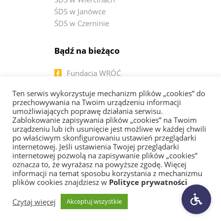
ŚDS w Janówce
ŚDS w Czerninie
Bądź na bieżąco
Fundacja WRÓĆ
OREW w Jezierniku
Ten serwis wykorzystuje mechanizm plików „cookies” do
OREW w Lasowicach Wielkich
przechowywania na Twoim urządzeniu informacji
ŚDS w Lasowicach Wielkich
umożliwiających poprawę działania serwisu.
Zablokowanie zapisywania plików „cookies” na Twoim
ŚDS w Wiercinach
urządzeniu lub ich usunięcie jest możliwe w każdej chwili
ŚDS w Janówce
po właściwym skonfigurowaniu ustawień przeglądarki
ŚDS w Czerninie
internetowej. Jeśli ustawienia Twojej przeglądarki
internetowej pozwolą na zapisywanie plików „cookies”
oznacza to, że wyrażasz na powyższe zgodę. Więcej
informacji na temat sposobu korzystania z mechanizmu
Copyright 2026 |
Polityka prywatności
|
Deklaracja
plików cookies znajdziesz w
Polityce prywatności
dostępności
Czytaj więcej
Akceptuj wszystkie
Created by