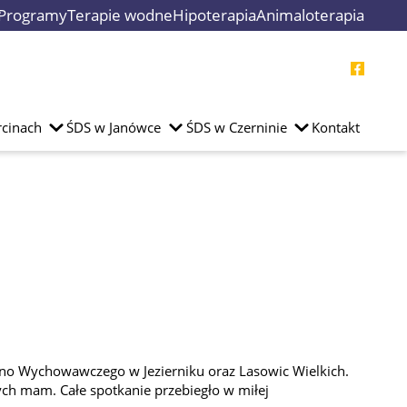
Programy
Terapie wodne
Hipoterapia
Animaloterapia
cinach
ŚDS w Janówce
ŚDS w Czerninie
Kontakt
yjno Wychowawczego w Jezierniku oraz Lasowic Wielkich.
ych mam. Całe spotkanie przebiegło w miłej