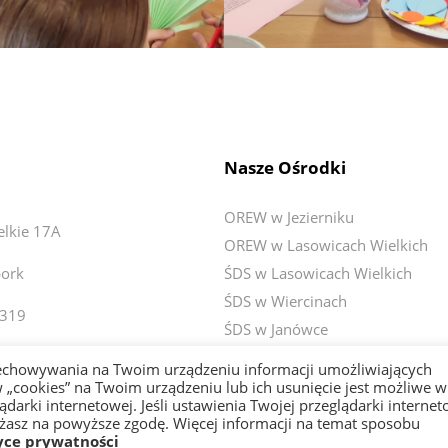
Nasze Ośrodki
OREW w Jezierniku
elkie 17A
OREW w Lasowicach Wielkich
ork
ŚDS w Lasowicach Wielkich
ŚDS w Wiercinach
 319
ŚDS w Janówce
o@fundacjawroc.pl
ŚDS w Czerninie
zechowywania na Twoim urządzeniu informacji umożliwiających
 „cookies” na Twoim urządzeniu lub ich usunięcie jest możliwe w
arki internetowej. Jeśli ustawienia Twojej przeglądarki internet
ażasz na powyższe zgodę. Więcej informacji na temat sposobu
pności
yce prywatności