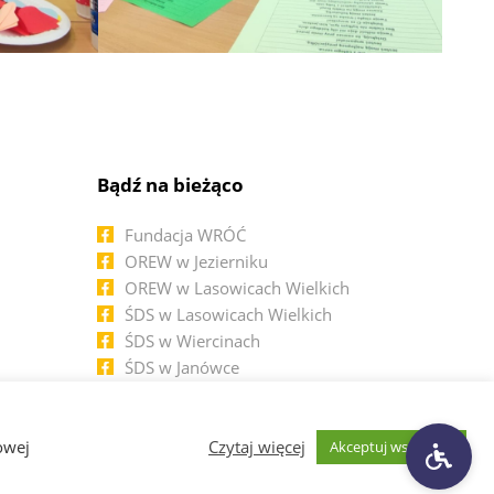
Bądź na bieżąco
Fundacja WRÓĆ
OREW w Jezierniku
OREW w Lasowicach Wielkich
ŚDS w Lasowicach Wielkich
ŚDS w Wiercinach
ŚDS w Janówce
ŚDS w Czerninie
owej
Czytaj więcej
Akceptuj wszystkie
Created by