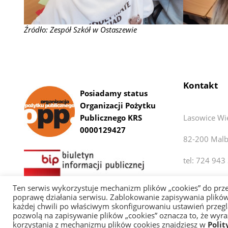
Źródło: Zespół Szkół w Ostaszewie
Kontakt
Posiadamy status
Organizacji Pożytku
Publicznego KRS
Lasowice Wi
0000129427
82-200 Malb
tel: 724 943
E-mail: biur
Ten serwis wykorzystuje mechanizm plików „cookies” do pr
poprawę działania serwisu. Zablokowanie zapisywania plików
każdej chwili po właściwym skonfigurowaniu ustawień przegląd
pozwolą na zapisywanie plików „cookies” oznacza to, że wyr
Copyright 2026 |
Polityka prywatności
|
Deklaracja dostę
korzystania z mechanizmu plików cookies znajdziesz w
Polit