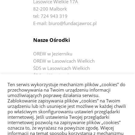
Lasowice Wielkie 17A
82-200 Malbork
tel: 724 943 319
E-mail: biuro@fundacjawroc.pl
Nasze Ośrodki
OREW w Jezierniku
OREW w Lasowicach Wielkich
ŚDS w Lasowicach Wielkich
ŚDS w Wiercinach
ŚDS w Janówce
Ten serwis wykorzystuje mechanizm plików „cookies” do
ŚDS w Czerninie
przechowywania na Twoim urządzeniu informacji
umożliwiających poprawę działania serwisu.
Zablokowanie zapisywania plików „cookies” na Twoim
Bądź na bieżąco
urządzeniu lub ich usunięcie jest możliwe w każdej chwili
po właściwym skonfigurowaniu ustawień przeglądarki
internetowej. Jeśli ustawienia Twojej przeglądarki
Fundacja WRÓĆ
internetowej pozwolą na zapisywanie plików „cookies”
OREW w Jezierniku
oznacza to, że wyrażasz na powyższe zgodę. Więcej
informacji na temat sposobu korzystania z mechanizmu
OREW w Lasowicach Wielkich